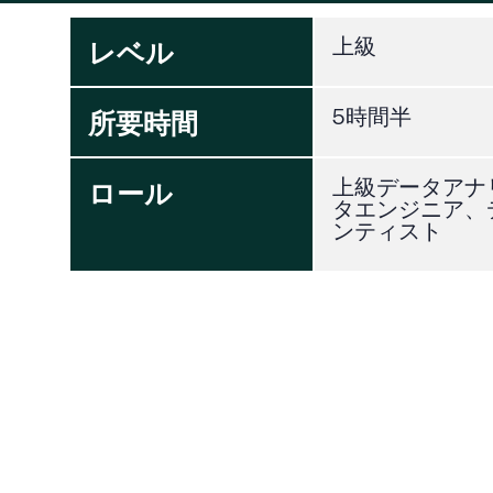
レベル
上級
所要時間
5時間半
ロール
上級データアナ
タエンジニア、
ンティスト