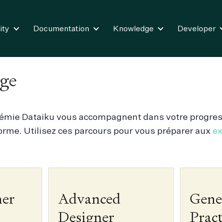
ity
Documentation
Knowledge
Developer
age
démie Dataiku vous accompagnent dans votre progres
forme. Utilisez ces parcours pour vous préparer aux
ex
ner
Advanced
Gene
Designer
Pract