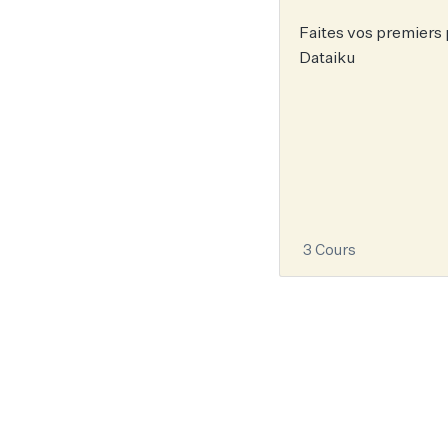
Faites vos premiers
Dataiku
3 Cours